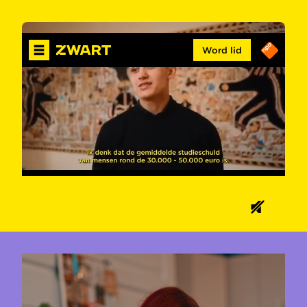
Word lid
00:20
01:26