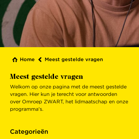
Home
Meest gestelde vragen
Meest gestelde vragen
Welkom op onze pagina met de meest gestelde
vragen. Hier kun je terecht voor antwoorden
over Omroep ZWART, het lidmaatschap en onze
programma's.
Categorieën