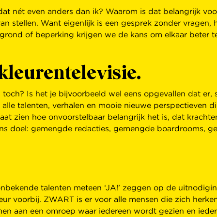
at nét even anders dan ik? Waarom is dat belangrijk voor
an stellen. Want eigenlijk is een gesprek zonder vragen,
rgrond of beperking krijgen we de kans om elkaar beter te
kleurentelevisie.
toch? Is het je bijvoorbeeld wel eens opgevallen dat er, 
n alle talenten, verhalen en mooie nieuwe perspectieven 
aat zien hoe onvoorstelbaar belangrijk het is, dat krach
s doel: gemengde redacties, gemengde boardrooms, gem
onbekende talenten meteen ‘JA!’ zeggen op de uitnodigi
ur voorbij. ZWART is er voor alle mensen die zich herken
men aan een omroep waar iedereen wordt gezien en iede