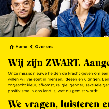
Home
Over ons
Wij zijn ZWART. Aang
Onze missie: nieuwe helden de kracht geven om een th
willen wij variëteit in mensen, ideeën en uitingen. 
ongeacht kleur, afkomst, religie, gender, seksuele ger
positivisme in ons land is, wat nu gemist wordt.
We vragen, luisteren e