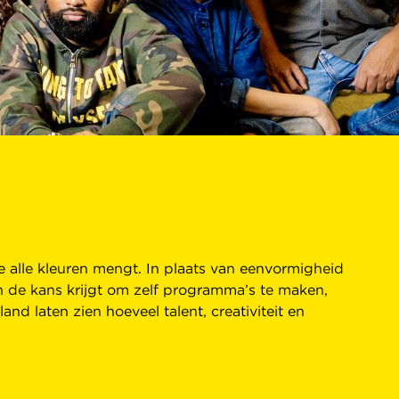
e alle kleuren mengt. In plaats van eenvormigheid
en de kans krijgt om zelf programma’s te maken,
nd laten zien hoeveel talent, creativiteit en