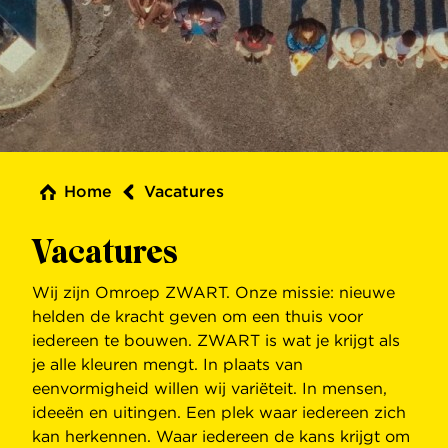
Home
Vacatures
Vacatures
Wij zijn Omroep ZWART. Onze missie: nieuwe
helden de kracht geven om een thuis voor
iedereen te bouwen. ZWART is wat je krijgt als
je alle kleuren mengt. In plaats van
eenvormigheid willen wij variëteit. In mensen,
ideeën en uitingen. Een plek waar iedereen zich
kan herkennen. Waar iedereen de kans krijgt om