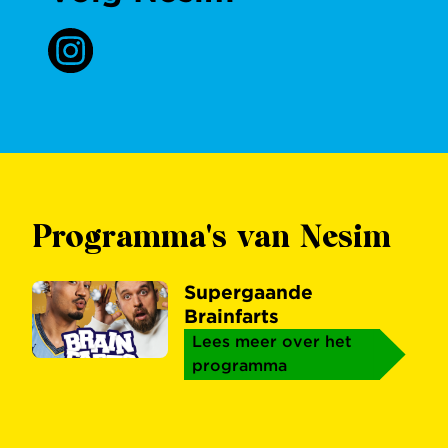
Programma's van Nesim
Supergaande
Brainfarts
Lees meer over het
programma