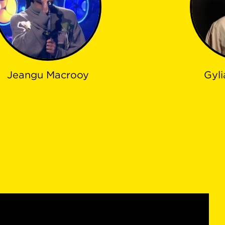
Jeangu Macrooy
Gyli