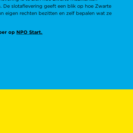
. De slotaflevering geeft een blik op hoe Zwarte
hun eigen rechten bezitten en zelf bepalen wat ze
ober op
NPO Start.