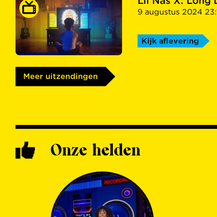
Lil Nas X: Long 
9 augustus 2024 23:
Kijk aflevering
Meer uitzendingen
Onze helden