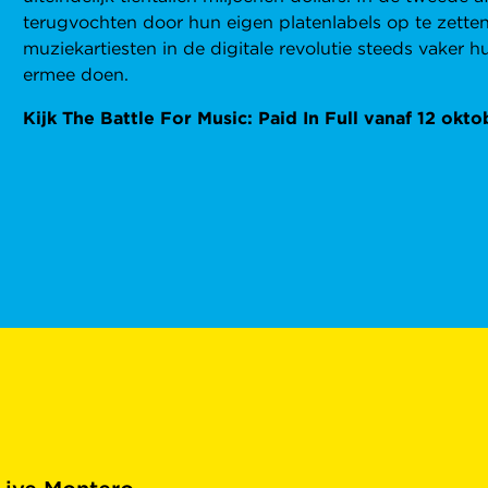
terugvochten door hun eigen platenlabels op te zetten
muziekartiesten in de digitale revolutie steeds vaker 
ermee doen.
Kijk The Battle For Music: Paid In Full vanaf 12 okt