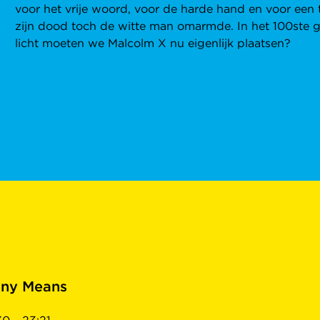
voor het vrije woord, voor de harde hand en voor een t
zijn dood toch de witte man omarmde. In het 100ste g
licht moeten we Malcolm X nu eigenlijk plaatsen?
Any Means