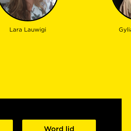
Lara Lauwigi
Gyli
Word lid