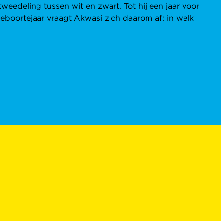
weedeling tussen wit en zwart. Tot hij een jaar voor
eboortejaar vraagt Akwasi zich daarom af: in welk