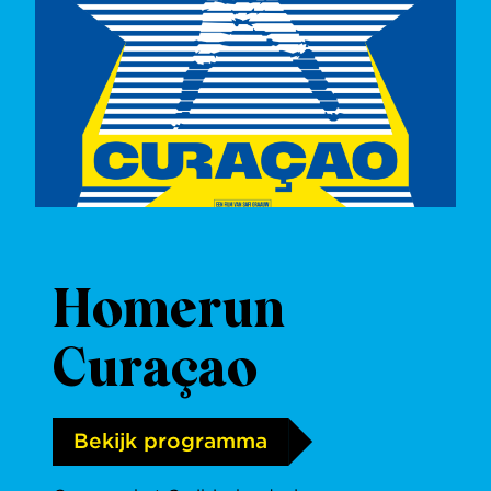
Homerun
Curaçao
Bekijk programma