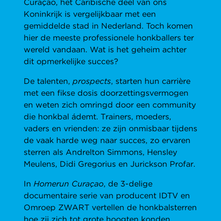
Curaçao, het Caribische deel van ons
Koninkrijk is vergelijkbaar met een
gemiddelde stad in Nederland. Toch komen
hier de meeste professionele honkballers ter
wereld vandaan. Wat is het geheim achter
dit opmerkelijke succes?
De talenten,
prospects
, starten hun carrière
met een fikse dosis doorzettingsvermogen
en weten zich omringd door een community
die honkbal ádemt. Trainers, moeders,
vaders en vrienden: ze zijn onmisbaar tijdens
de vaak harde weg naar succes, zo ervaren
sterren als Andrelton Simmons, Hensley
Meulens, Didi Gregorius en Jurickson Profar.
In
Homerun Curaçao
, de 3-delige
documentaire serie van producent IDTV en
Omroep ZWART vertellen de honkbalsterren
hoe zij zich tot grote hoogten konden