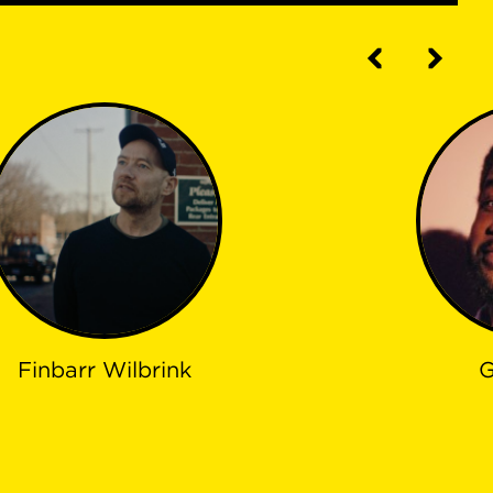
Finbarr Wilbrink
G