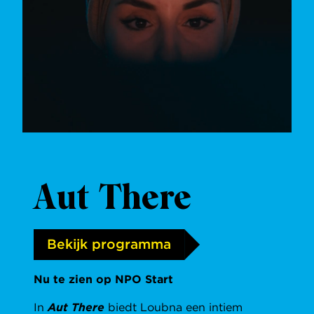
Aut There
Bekijk programma
Nu te zien op NPO Start
In
Aut There
biedt Loubna een intiem