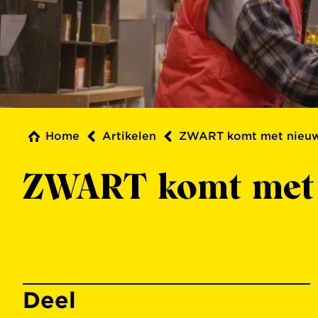
Home
Artikelen
ZWART komt met nieuwe
ZWART komt met n
Deel