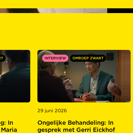
RT
INTERVIEW
OMROEP ZWART
29 juni 2026
g: In
Ongelijke Behandeling: In
 Maria
gesprek met Gerri Eickhof