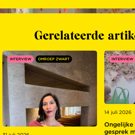
Gerelateerde artik
INTERVIEW
OMROEP ZWART
INTERVIEW
14 juli 2026
Ongelijke
gesprek m
31 juli 2026