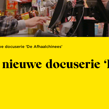
 docuserie ‘De Afhaalchinees’
ieuwe docuserie ‘D