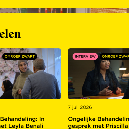
elen
OMROEP ZWART
INTERVIEW
OMROEP ZWA
7 juli 2026
 Behandeling: In
Ongelijke Behandelin
et Leyla Benali
gesprek met Priscilla