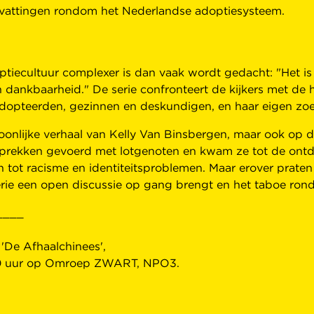
svattingen rondom het Nederlandse adoptiesysteem.
ptiecultuur complexer is dan vaak wordt gedacht: "Het i
 en dankbaarheid." De serie confronteert de kijkers met de
adopteerden, gezinnen en deskundigen, en haar eigen zoe
rsoonlijke verhaal van Kelly Van Binsbergen, maar ook op 
sprekken gevoerd met lotgenoten en kwam ze tot de ont
n tot racisme en identiteitsproblemen. Maar erover praten
erie een open discussie op gang brengt en het taboe rond
____
'De Afhaalchinees',
1.10 uur op Omroep ZWART, NPO3.