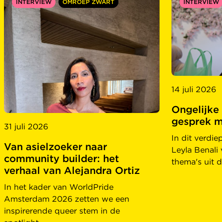
INTERVIEW
OMROEP ZWART
INTERVIEW
14 juli 2026
Ongelijke
gesprek m
31 juli 2026
In dit verdi
Van asielzoeker naar
Leyla Benali 
community builder: het
thema's uit d
verhaal van Alejandra Ortiz
In het kader van WorldPride
Amsterdam 2026 zetten we een
inspirerende queer stem in de