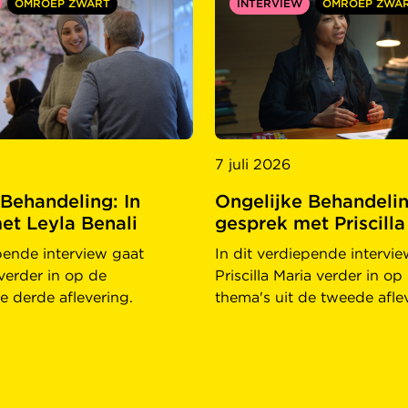
OMROEP ZWART
INTERVIEW
OMROEP ZWA
7 juli 2026
 Behandeling: In
Ongelijke Behandelin
et Leyla Benali
gesprek met Priscilla
epende interview gaat
In dit verdiepende intervi
verder in op de
Priscilla Maria verder in op
e derde aflevering.
thema's uit de tweede afle