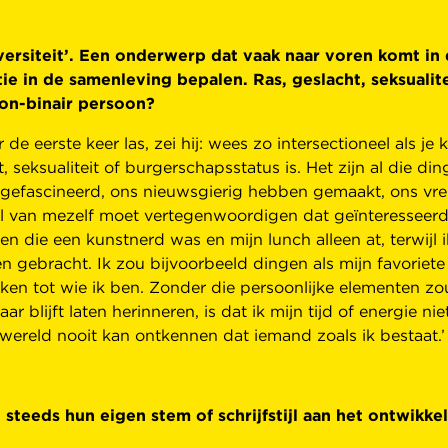
siteit’. Een onderwerp dat vaak naar voren komt in de
ie in de samenleving bepalen. Ras, geslacht, seksualite
 non-binair persoon?
 eerste keer las, zei hij: wees zo intersectioneel als je k
t, seksualiteit of burgerschapsstatus is. Het zijn al die
 gefascineerd, ons nieuwsgierig hebben gemaakt, ons vre
eel van mezelf moet vertegenwoordigen dat geïnteresseerd
n die een kunstnerd was en mijn lunch alleen at, terwijl i
n gebracht. Ik zou bijvoorbeeld dingen als mijn favoriet
en tot wie ik ben. Zonder die persoonlijke elementen zou
aar blijft laten herinneren, is dat ik mijn tijd of energie 
ereld nooit kan ontkennen dat iemand zoals ik bestaat.’
 steeds hun eigen stem of schrijfstijl aan het ontwikkel