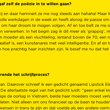
f zelf de poëzie in te willen gaan?
 zij en daar herinnert ze me nog steeds aan hahaha! Maar ik
 volle werkdagen in de week en heeft alsnog de passie om
heb om haar droom te mogen volgen. Af en toe belt ze me 
 verwerken. In het begin zag ik dit meer als ‘grappig’, ma
n moeder als een vluchteling, iemand boven de 70, een n
eatief is, een kunstenares met veel intelligentie. En af en
van hoe prachtig haar inzichten zijn. Ik besef me nu dat he
urende het schrijfproces?
n. Daarover schreef ik een gedicht genaamd Lipstick Eleg
 allerlaatste regel van het gedicht luidt: ''geen enkel k
ege de oorlog in Vietnam, beide haar moeders moest ver
aten. Niet alleen om ons financieel op de been te houde
 wensen in trans te zijn en dat voelde als een andere vo