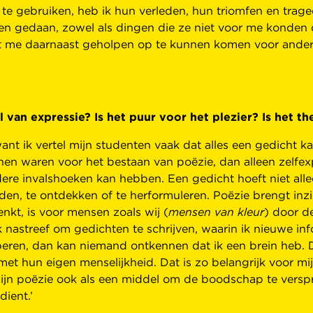
te gebruiken, heb ik hun verleden, hun triomfen en tragedi
n gedaan, zowel als dingen die ze niet voor me konden d
eft me daarnaast geholpen op te kunnen komen voor ander
l van expressie? Is het puur voor het plezier? Is het 
ant ik vertel mijn studenten vaak dat alles een gedicht ka
en waren voor het bestaan van poëzie, dan alleen zelfexp
re invalshoeken kan hebben. Een gedicht hoeft niet allee
en, te ontdekken of te herformuleren. Poëzie brengt inzic
enkt, is voor mensen zoals wij (
mensen van kleur
) door d
ik nastreef om gedichten te schrijven, waarin ik nieuwe inf
roberen, dan kan niemand ontkennen dat ik een brein heb. D
t hun eigen menselijkheid. Dat is zo belangrijk voor mij
ijn poëzie ook als een middel om de boodschap te versp
dient.’