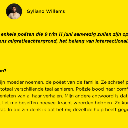
Gyliano Willems
le poëten die 9 t/m 11 juni aanwezig zullen zijn op h
ens migratieachtergrond, het belang van intersectional
on?
mijn moeder noemen, de poëet van de familie. Ze schreef
n totaal verschillende taal aanleren. Poëzie bood haar co
genieten van al haar verhalen. Mijn andere antwoord is d
et liet me beseffen hoeveel kracht woorden hebben. Ze ku
zat. In die zin denk ik dat het mij dezelfde hulp heeft g