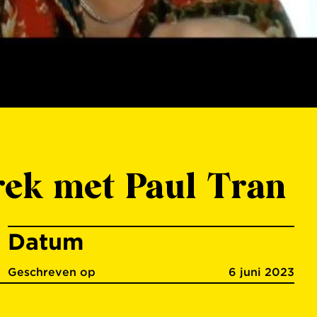
prek met Paul Tran
Datum
Geschreven op
6 juni 2023