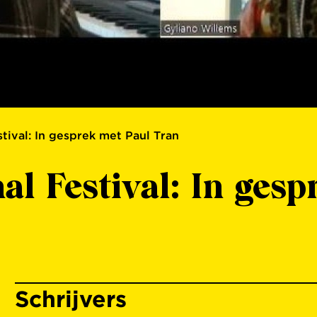
tival: In gesprek met Paul Tran
al Festival: In ges
Schrijvers