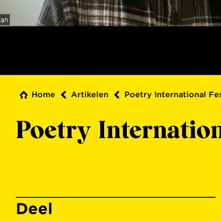
Home
Artikelen
Poetry International Fes
Poetry Internation
Deel