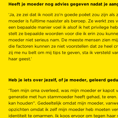
Heeft je moeder nog advies gegeven nadat je aanga
‘Ja, ze zei dat ik nooit zo’n goede poëet zou zijn als
moeder is fulltime naaister als beroep. Ze werkt zes
een bepaalde manier voel ik alsof ik het privilege 
stelt ze bepaalde woorden voor die ik erin zou kunnen
moeder niet serieus nam. De meeste mensen zien mij
die factoren kunnen ze niet voorstellen dat ze heel cr
zij me nu belt om mij tips te geven, sta ik versteld 
haar geest.’
Heb je iets over jezelf, of je moeder, geleerd ged
‘Toen mijn oma overleed, was mijn moeder er kapot va
generatie met hun stammoeder heeft gehad, te eren. De
kan houden''. Gedeeltelijk omdat mijn moeder, vanw
opzichten omdat ik zelf mijn moeder heb moeten verl
identiteit te omarmen. Ik koos ervoor om tegen haar