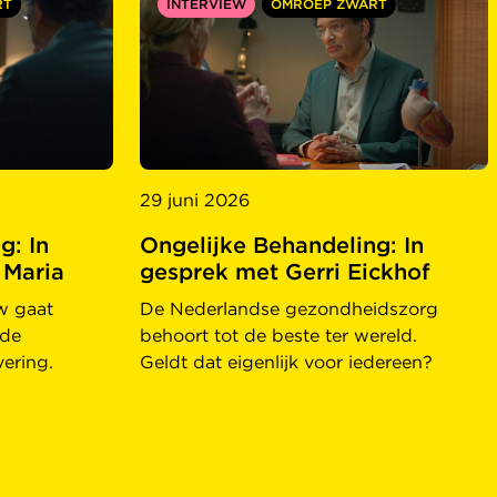
RT
INTERVIEW
OMROEP ZWART
29 juni 2026
g: In
Ongelijke Behandeling: In
 Maria
gesprek met Gerri Eickhof
ew gaat
De Nederlandse gezondheidszorg
 de
behoort tot de beste ter wereld.
vering.
Geldt dat eigenlijk voor iedereen?