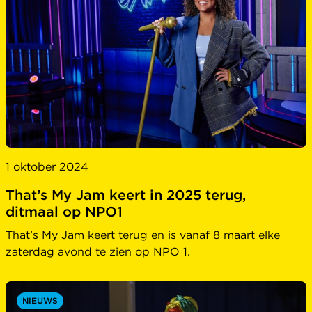
1 oktober 2024
That’s My Jam keert in 2025 terug,
ditmaal op NPO1
That’s My Jam keert terug en is vanaf 8 maart elke
zaterdag avond te zien op NPO 1.
NIEUWS