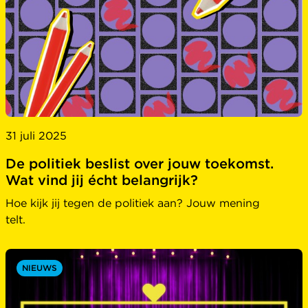
31 juli 2025
De politiek beslist over jouw toekomst.
Wat vind jij écht belangrijk?
Hoe kijk jij tegen de politiek aan? Jouw mening
telt.
NIEUWS