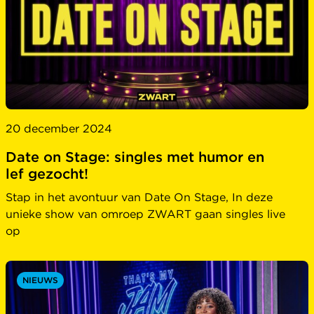
20 december 2024
Date on Stage: singles met humor en
lef gezocht!
Stap in het avontuur van Date On Stage, In deze
unieke show van omroep ZWART gaan singles live
op
NIEUWS