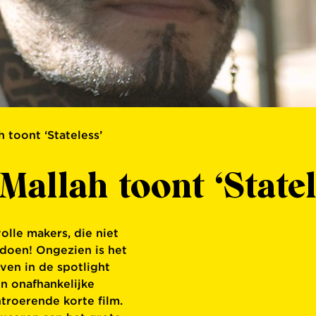
 toont ‘Stateless’
allah toont ‘Statel
olle makers, die niet
doen! Ongezien is het
en in de spotlight
n onafhankelijke
troerende korte film.