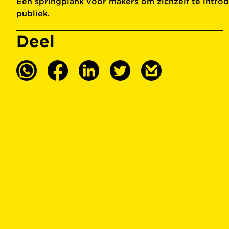
Een springplank voor makers om zichzelf te intro
publiek.
Deel