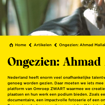
Home
Artikelen
Ongezien: Ahmad Mallah
Ongezien: Ahmad M
Nederland heeft enorm veel onafhankelijke talentv
genoeg worden gezien. Daar moeten we iets mee 
platform van Omroep ZWART waarmee we creatiev
plaatsen en hun werk een podium bieden. Zoals ee
documentaire, een impactvolle fotoserie of een on