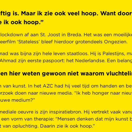
tig is. Maar ik zie ook veel hoop. Want door
e ik ook hoop.”
ockdown af aan St. Joost in Breda. Het was een moeilij
eerfilm ‘Stateless’ bleef hierdoor grotendeels Ongezien.
d was bijna zijn hele leven staatloos. Hij is Palestijns, 
 Ahmad zijn eerste paspoort: het Nederlandse. Een belang
ensen hier weten gewoon niet waarom vluchte
n kunst. In het AZC had hij veel tijd om handen en bego
nderzoek doen naar nieuwe media. “Ik heb honger naar nieu
ieuwe medium?”
le oeuvre is zijn inspiratiebron. Hij vertrekt vaak vanuit
 een vorm van therapie: “Mensen denken dat mijn kunst be
t van opluchting. Daarin zie ik ook hoop.”