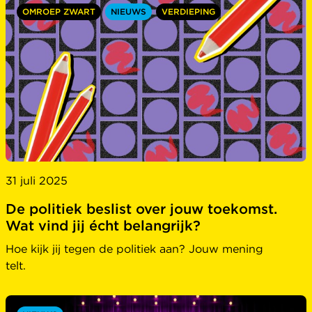
OMROEP ZWART
NIEUWS
VERDIEPING
31 juli 2025
De politiek beslist over jouw toekomst.
Wat vind jij écht belangrijk?
Hoe kijk jij tegen de politiek aan? Jouw mening
telt.