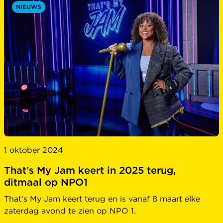
NIEUWS
1 oktober 2024
That’s My Jam keert in 2025 terug,
ditmaal op NPO1
That’s My Jam keert terug en is vanaf 8 maart elke
zaterdag avond te zien op NPO 1.