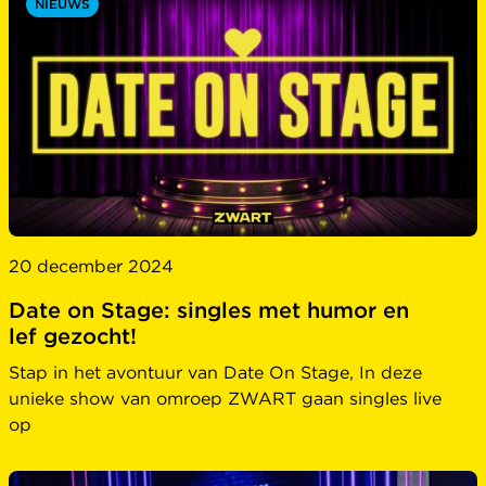
NIEUWS
20 december 2024
Date on Stage: singles met humor en
lef gezocht!
Stap in het avontuur van Date On Stage, In deze
unieke show van omroep ZWART gaan singles live
op