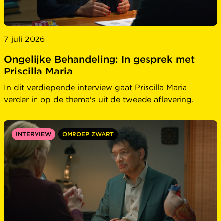
7 juli 2026
Ongelijke Behandeling: In gesprek met
Priscilla Maria
In dit verdiepende interview gaat Priscilla Maria
verder in op de thema's uit de tweede aflevering.
INTERVIEW
OMROEP ZWART