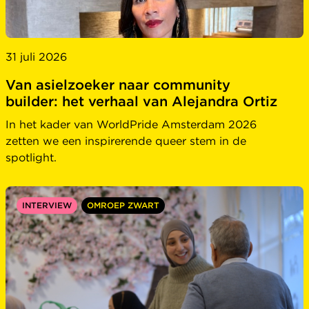
31 juli 2026
Van asielzoeker naar community
builder: het verhaal van Alejandra Ortiz
In het kader van WorldPride Amsterdam 2026
zetten we een inspirerende queer stem in de
spotlight.
INTERVIEW
OMROEP ZWART