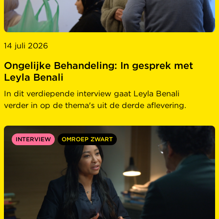
14 juli 2026
Ongelijke Behandeling: In gesprek met
Leyla Benali
In dit verdiepende interview gaat Leyla Benali
verder in op de thema's uit de derde aflevering.
INTERVIEW
OMROEP ZWART