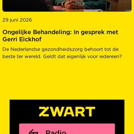
29 juni 2026
Ongelijke Behandeling: In gesprek met
Gerri Eickhof
De Nederlandse gezondheidszorg behoort tot de
beste ter wereld. Geldt dat eigenlijk voor iedereen?
Radio