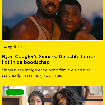
24 april 2025
Ryan Coogler’s Sinners: De echte horror
ligt in de boodschap
Sinners: een intrigerende horrorfilm die zich niet
eenvoudig in een hokje plaatsen.
RECENSIE