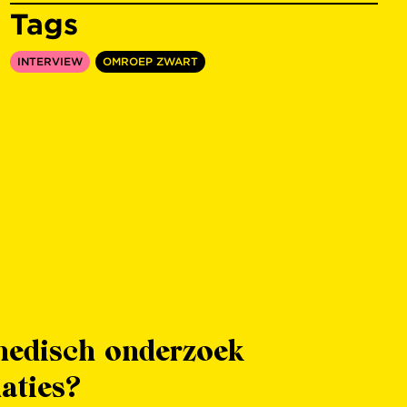
Tags
INTERVIEW
OMROEP ZWART
medisch onderzoek
aties?