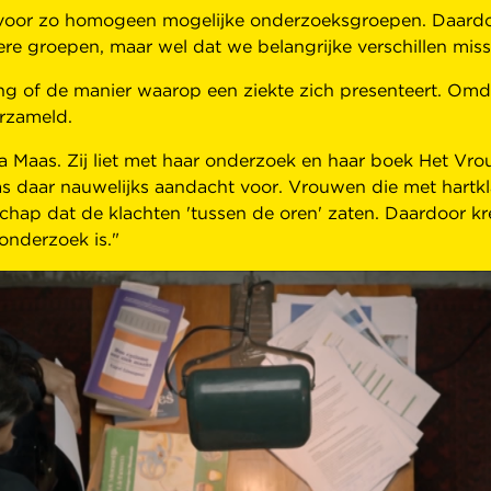
oor zo homogeen mogelijke onderzoeksgroepen. Daardoor
ere groepen, maar wel dat we belangrijke verschillen miss
ing of de manier waarop een ziekte zich presenteert. Om
erzameld.
 Maas. Zij liet met haar onderzoek en haar boek Het Vro
s daar nauwelijks aandacht voor. Vrouwen die met hartkla
ap dat de klachten 'tussen de oren' zaten. Daardoor kreg
 onderzoek is."