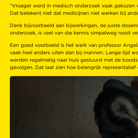
"Vroeger werd in medisch onderzoek vaak gekozen v
Dat betekent niet dat medicijnen niet werken bij and
Denk bijvoorbeeld aan bijwerkingen, de juiste doser
onderzoek, is veel van die kennis simpelweg nooit v
Een goed voorbeeld is het werk van professor Angela
vaak heel anders uiten dan bij mannen. Lange tijd wa
werden regelmatig naar huis gestuurd met de boodsch
gevolgen. Dat laat zien hoe belangrijk representatief