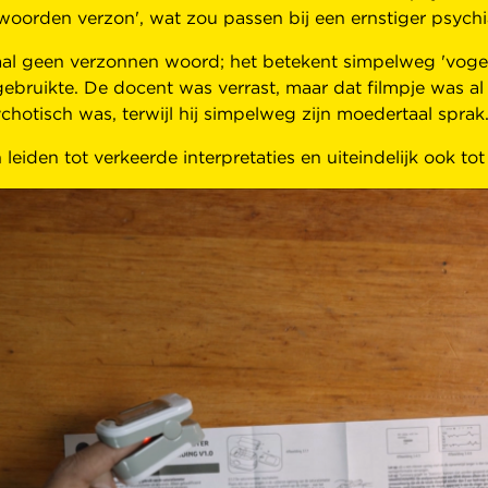
oorden verzon', wat zou passen bij een ernstiger psychia
al geen verzonnen woord; het betekent simpelweg 'vogel' 
ebruikte. De docent was verrast, maar dat filmpje was al
chotisch was, terwijl hij simpelweg zijn moedertaal sprak
leiden tot verkeerde interpretaties en uiteindelijk ook to