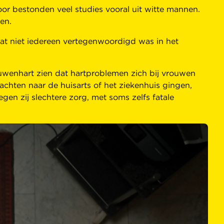
 bestonden veel studies vooral uit witte mannen.
en.
dat niet iedereen vertegenwoordigd was in het
uwenhart zien dat hartproblemen zich bij vrouwen
chten naar de huisarts of het ziekenhuis gingen,
en zij slechtere zorg, met soms zelfs fatale