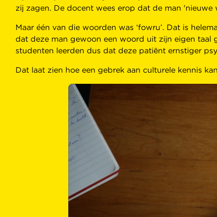
zij zagen. De docent wees erop dat de man 'nieuwe w
Maar één van die woorden was ‘fowru’. Dat is helema
dat deze man gewoon een woord uit zijn eigen taal g
studenten leerden dus dat deze patiënt ernstiger psy
Dat laat zien hoe een gebrek aan culturele kennis kan 