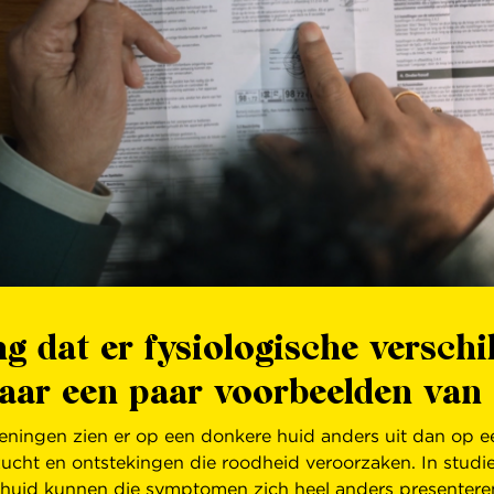
ng dat er fysiologische versch
daar een paar voorbeelden van
oeningen zien er op een donkere huid anders uit dan op e
lzucht en ontstekingen die roodheid veroorzaken. In stud
huid kunnen die symptomen zich heel anders presenteren, 