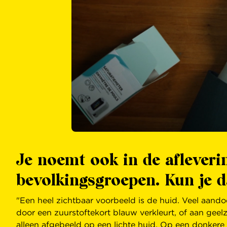
Je noemt ook in de afleveri
bevolkingsgroepen. Kun je 
"Een heel zichtbaar voorbeeld is de huid. Veel aand
door een zuurstoftekort blauw verkleurt, of aan gee
alleen afgebeeld op een lichte huid. Op een donkere 