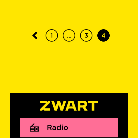
1
...
3
4
Radio