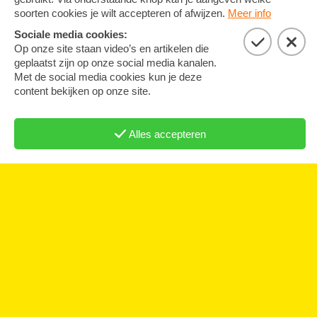
Over ons
Word lid
Nieuwe helden
Meest gestelde vragen
Artikelen
Agenda
Contact